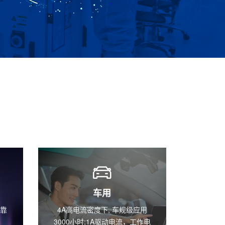
植物照明
用
660nm红光 WPE 达到65%以上
波段涵盖2
作电
(@350mA 裸晶） 达到国际水