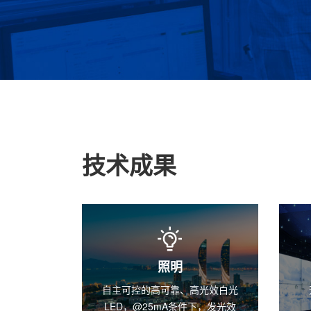
技术成果
显示
高光效白光
开发出边长小于等于5μm的
大
下，发光效
Micro LED产品。