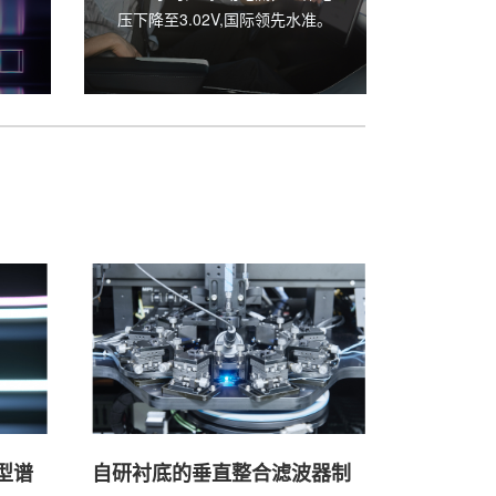
准。
准。
150
型谱
自研衬底的垂直整合滤波器制