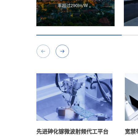
 。
先进砷化镓微波射频代工平台
宽禁