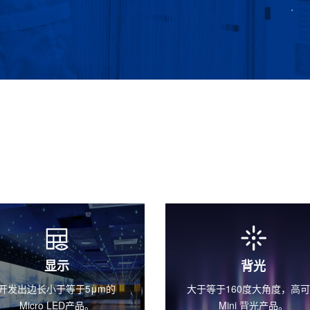
背光
车用
于等于160度大角度，高可靠
4A高电流密度下, 车规级应
Mini 背光产品。
3000小时;1A驱动电流，工