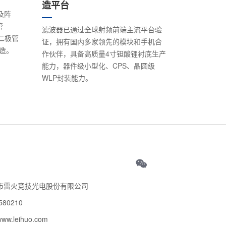
造平台
及阵
管
滤波器已通过全球射频前端主流平台验
电二极管
证，拥有国内多家领先的模块和手机合
制造。
作伙伴，具备高质量4寸钽酸锂衬底生产
能力，器件级小型化、CPS、晶圆级
WLP封装能力。
技
市雷火竞技光电股份有限公司
580210
.leihuo.com