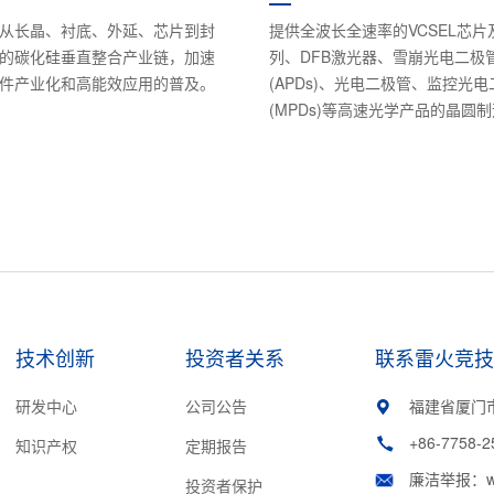
从长晶、衬底、外延、芯片到封
提供全波长全速率的VCSEL芯片
的碳化硅垂直整合产业链，加速
列、DFB激光器、雪崩光电二极
件产业化和高能效应用的普及。
(APDs)、光电二极管、监控光
(MPDs)等高速光学产品的晶圆
技术创新
投资者关系
联系雷火竞
研发中心
公司公告
福建省厦门
+86-7758-2
知识产权
定期报告
廉洁举报：www
投资者保护