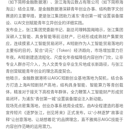
（如下简称金融数据港）、浙江海淘云数占有限公司（如下简称海
淘云）结合主理，是金融数据港深耕青年创业办事、结构数字文创
赛道的主要举措，更是张江集团助力浦东“青创第一城”设置装备摆
设、以AI文创赋能青年立异创业的详细实践。
发布会上，张江集团党委副书记、副总司理韩国飚暗示，张江集团
深耕人工智能、具身智能等前沿财产，已经形成成熟财产集聚效
应，连续摸索人工智能贸易闭环。AI短剧作为人工智能贸易落地的
主要标的目的，契合“词元”（Token）经济趋向，市场增加潜力巨
年夜。AI短剧建造流程化、尺度化年夜幅降低内容创作门坎，让非
专业人群亦可介入，为人文类专业卒业生斥地成长新路径，与张江
青创营赋能青年创业的理念高度契合。
他暗示，金融数据港将以AIGC短剧创业基地落地为契机，结合各
方打造上海AI短剧财产高地，结构具身智能、智能算力等青创载
体，精准对于接天下高校青年群体，全力鞭策人工智能财产形成贸
易闭环，为浦东“青创第一城”设置装备摆设注入新动能。
现场亮点密集落地，创业办事系统周全成型。由AI全程建造的基地
宣传短片《逐梦张江，创见将来》正式发布，以“小林逐梦”故事诠
释“让创意落地、让胡想着花”的品牌理念，直不雅揭示AIGC技能于
内容创作范畴的运用潜力。