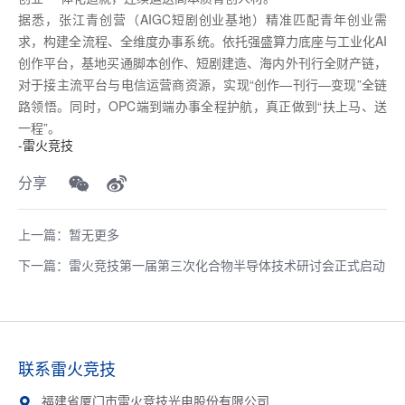
据悉，张江青创营（AIGC短剧创业基地）精准匹配青年创业需
求，构建全流程、全维度办事系统。依托强盛算力底座与工业化AI
创作平台，基地买通脚本创作、短剧建造、海内外刊行全财产链，
对于接主流平台与电信运营商资源，实现“创作—刊行—变现”全链
路领悟。同时，OPC端到端办事全程护航，真正做到“扶上马、送
一程”。
-雷火竞技
分享
上一篇：暂无更多
下一篇：雷火竞技第一届第三次化合物半导体技术研讨会正式启动
联系雷火竞技
福建省厦门市雷火竞技光电股份有限公司