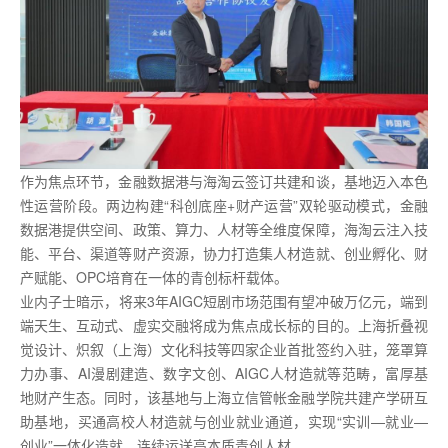
作为焦点环节，金融数据港与海淘云签订共建和谈，基地迈入本色
性运营阶段。两边构建“科创底座+财产运营”双轮驱动模式，金融
数据港提供空间、政策、算力、人材等全维度保障，海淘云注入技
能、平台、渠道等财产资源，协力打造集人材造就、创业孵化、财
产赋能、OPC培育在一体的青创标杆载体。
业内子士暗示，将来3年AIGC短剧市场范围有望冲破万亿元，端到
端天生、互动式、虚实交融将成为焦点成长标的目的。上海折叠视
觉设计、炽叙（上海）文化科技等四家企业首批签约入驻，笼罩算
力办事、AI漫剧建造、数字文创、AIGC人材造就等范畴，富厚基
地财产生态。同时，该基地与上海立信管帐金融学院共建产学研互
助基地，买通高校人材造就与创业就业通道，实现“实训—就业—
创业”一体化造就，连续运送高本质青创人材。